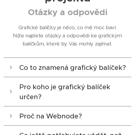
Otázky a odpovědi
Grafické balíčky je něco, co mě moc baví.
Níže najdete otázky a odpovědi ke grafickým
balíčkům, které by Vás mohly zajímat.
Co to znamená grafický balíček?
Pro jednoduchý start Vašeho projektu do
Pro koho je grafický balíček
světa – dejte o sobě vědět!
Informativní web,
určen?
letáček a vizitka
... v případě zájmu i
šablona
pro facebook
. Vše bude společně krásně
Pro začínající
podnikatelky nebo
ladit v jednom designu
. Podobně jako na
Proč na Webnode?
pro ženy, které chtějí
webu
vonavy-zivot.cz
.
Na Webnode jsem vytvořila již několik
prezentovat svoje aktivity
Web tvořím na platformě Webnode, na které