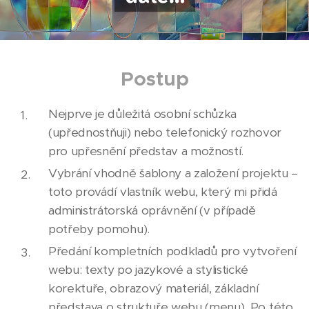
Snažím se vyladit každou
stránku a současně, aby to vše
ladilo dohromady. V případě
Postup
potřeby hledám i vhodné
ilustrační obrázky, kterými se
Nejprve je důležitá osobní schůzka
web krásně doplní.
(upřednostňuji) nebo telefonický rozhovor
Grafické úpravy tam, kde na to
pro upřesnění představ a možností.
šablona Webnode nestačí.
Vybrání vhodně šablony a založení projektu –
Jelikož pracuji i s grafickými
toto provádí vlastník webu, který mi přidá
administrátorská oprávnění (v případě
programy, je možné si vypomoci
potřeby pomohu).
tam, kde mají šablony svoje
Předání kompletních podkladů pro vytvoření
limity – například hlavní banner
webu: texty po jazykové a stylistické
a umístění loga.
korektuře, obrazový materiál, základní
Ladící kombinaci web + letáček
představa o struktuře webu (menu). Po této