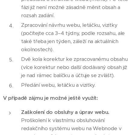
+ vizitku
, což vizuálně podpoří
fázi již není možné zásadně měnit obsah a
rozsah zadání.
Váš projekt a navodí důvěru
Zpracování návrhu webu, letáčku, vizitky
profesionality v to, co nabízíte.
(počítejte cca 3–4 týdny, podle rozsahu, ale
V případě zájmu Vás do obsluhy
také třeba jen týden, záleží na aktuálních
Vašeho webu
zaškolím
, což Vás
okolnostech).
bude bavit, ušetříte docela dost
Dvě kola korektur ke zpracovanému obsahu
času zkoušením stylem pokus-
(více korektur nebo další dodávaný obsah již
je nad rámec balíčku a účtuje se zvlášť).
omyl a nebudete se bát pouštět
Předání webu, letáčku a vizitky.
se i do jiných než textových
úprav Vašeho webu.
V případě zájmu je možné ještě využít:
V případě zájmu nabízím i
Zaškolení do obsluhy a úprav webu.
následnou roční podporu
a
Proškolení k vlastnímu obsluhování
případnou pomoc s úpravami na
redakčního systému webu na Webnode v