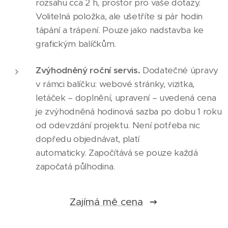
webu a vytvořeného letáčku a
rozsahu cca 2 h, prostor pro vaše dotazy.
Volitelná položka, ale ušetříte si pár hodin
vizitky za zvýhodněných
tápání a trápení. Pouze jako nadstavba ke
cenových podmínek.
grafickým balíčkům.
Výsledek, který bude vypadat
profesionálně
. Využívám svých
Zvýhodněný roční servis.
Dodatečné úpravy
v rámci balíčku: webové stránky, vizitka,
darů a zkušeností tak, abychom
letáček – doplnění, upravení – uvedená cena
dosáhly co nejlepších výsledků.
je zvýhodněná hodinová sazba po dobu 1 roku
To zahrnuje i práci s textem – i
od odevzdání projektu. Není potřeba nic
když neprovádím jazykovou a
dopředu objednávat, platí
stylistickou korekturu, pracuji
automaticky. Započítává se pouze každá
podle typografických pravidel.
započatá půlhodina.
Dobije Vás to pozitivní energií.
Jakmile uvidíte, že Váš projekt
Zajímá mě cena
dostává konkrétní kontury