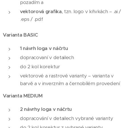
pozadím a
vektorová grafika
, tzn. logo v křivkách – .ai /
.eps / .pdf
Varianta BASIC
1 návrh
loga v náčrtu
dopracovaní v detailech
do 2 kol korektur
vektorové a rastrové varianty – varianta v
barvě a v inverzním a černobílém provedení
Varianta MEDIUM
2 návrhy
loga v náčrtu
dopracování v detailech vybrané varianty
do 2 kol korektur z vybrané varianty